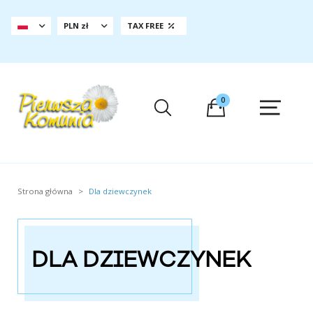
PLN zł
TAX FREE
0
Strona główna
Dla dziewczynek
DLA DZIEWCZYNEK