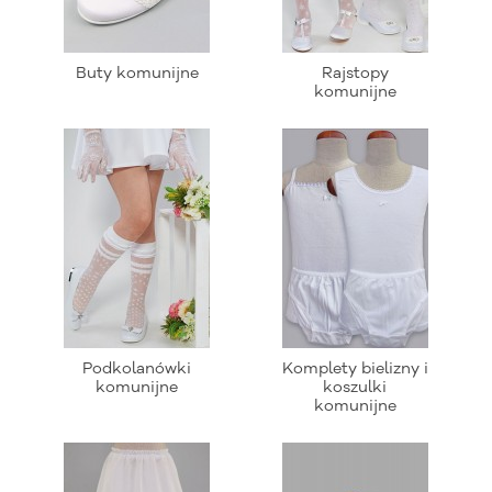
Buty komunijne
Rajstopy
komunijne
Podkolanówki
Komplety bielizny i
komunijne
koszulki
komunijne