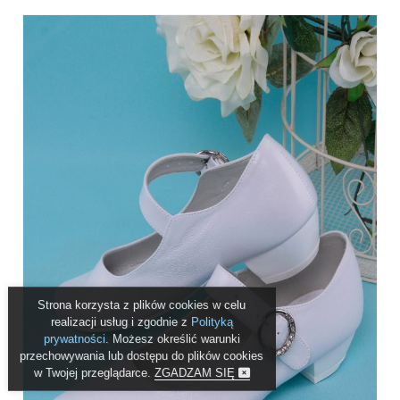
Strona korzysta z plików cookies w celu
realizacji usług i zgodnie z
Polityką
prywatności
. Możesz określić warunki
przechowywania lub dostępu do plików cookies
w Twojej przeglądarce.
ZGADZAM SIĘ