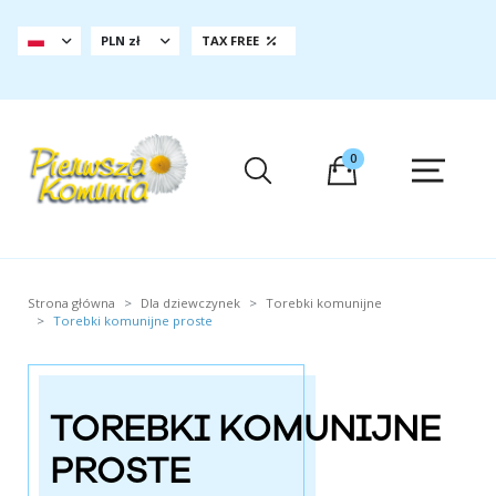
PLN zł
TAX FREE
0
Strona główna
Dla dziewczynek
Torebki komunijne
Torebki komunijne proste
TOREBKI KOMUNIJNE
PROSTE