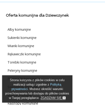
Oferta komunijna dla Dziewczynek
Alby komunijne
Sukienki komunijne
Wianki komunijne
Rękawiczki komunijne
Torebki komunijne
Peleryny komunijne
Płaszczyki komunijne
Strona korzysta z plików cookies w celu
realizacji usług i zgodnie z
Polityką
Sweterki komunijne
prywatności
. Możesz określić warunki
przechowywania lub dostępu do plików cookies
Buty komunijne
w Twojej przeglądarce.
ZGADZAM SIĘ
Rajstopy komunijne