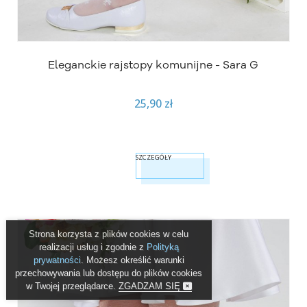
Eleganckie rajstopy komunijne - Sara G
25,90 zł
SZCZEGÓŁY
Strona korzysta z plików cookies w celu
realizacji usług i zgodnie z
Polityką
prywatności
. Możesz określić warunki
przechowywania lub dostępu do plików cookies
w Twojej przeglądarce.
ZGADZAM SIĘ