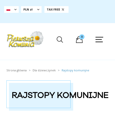
PLN zł
TAX FREE
0
Strona główna
Dla dziewczynek
Rajstopy komunijne
RAJSTOPY KOMUNIJNE