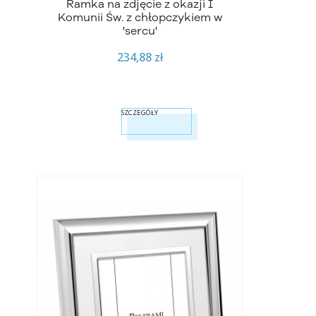
Ramka na zdjęcie z okazji I
Komunii Św. z chłopczykiem w
'sercu'
234,88 zł
SZCZEGÓŁY