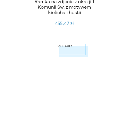
Ramka na zdjęcie z okazji I
Komunii Św. z motywem
kielicha i hostii
455,47 zł
SZCZEGÓŁY