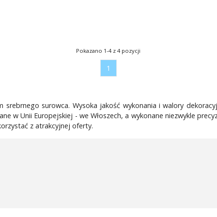
Pokazano 1-4 z 4 pozycji
1
 srebrnego surowca. Wysoka jakość wykonania i walory dekoracyjn
e w Unii Europejskiej - we Włoszech, a wykonane niezwykle precyz
rzystać z atrakcyjnej oferty.