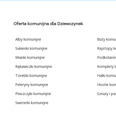
Oferta komunijna dla Dziewczynek
Alby komunijne
Buty komu
Sukienki komunijne
Rajstopy k
Wianki komunijne
Podkolanó
Rękawiczki komunijne
Komplety bi
Torebki komunijne
Halki komu
Peleryny komunijne
Hostie kom
Płaszczyki komunijne
Sznury i p
Sweterki komunijne