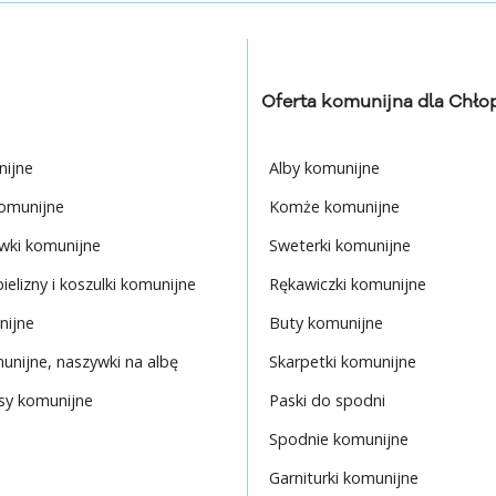
Oferta komunijna dla Chł
nijne
Alby komunijne
omunijne
Komże komunijne
wki komunijne
Sweterki komunijne
elizny i koszulki komunijne
Rękawiczki komunijne
nijne
Buty komunijne
unijne, naszywki na albę
Skarpetki komunijne
asy komunijne
Paski do spodni
Spodnie komunijne
Garniturki komunijne