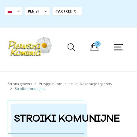
PLN zł
TAX FREE
0
Strona główna
Przyjęcie komunijne
Dekoracje i gadżety
Stroiki komunijne
STROIKI KOMUNIJNE