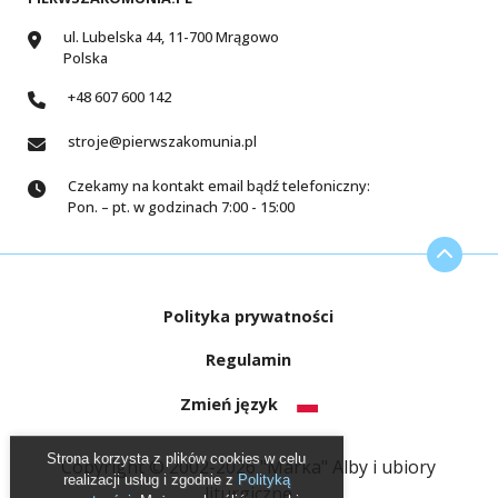
ul. Lubelska 44, 11-700 Mrągowo
Polska
+48 607 600 142
stroje@pierwszakomunia.pl
Czekamy na kontakt email bądź telefoniczny:
Pon. – pt. w godzinach 7:00 - 15:00
Polityka prywatności
Regulamin
Zmień język
Strona korzysta z plików cookies w celu
Copyright © 2002-2026 "Marka" Alby i ubiory
realizacji usług i zgodnie z
Polityką
liturgiczne