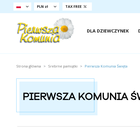
PLN zł
TAX FREE
DLA DZIEWCZYNEK
Strona główna
Srebrne pamiątki
Pierwsza Komunia Święta
PIERWSZA KOMUNIA Ś