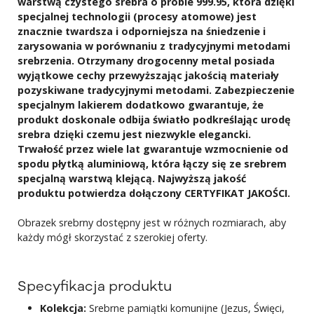
warstwą czystego srebra o próbie 999.95, która dzięki
specjalnej technologii (procesy atomowe) jest
znacznie twardsza i odporniejsza na śniedzenie i
zarysowania w porównaniu z tradycyjnymi metodami
srebrzenia. Otrzymany drogocenny metal posiada
wyjątkowe cechy przewyższając jakością materiały
pozyskiwane tradycyjnymi metodami. Zabezpieczenie
specjalnym lakierem dodatkowo gwarantuje, że
produkt doskonale odbija światło podkreślając urodę
srebra dzięki czemu jest niezwykle elegancki.
Trwałość przez wiele lat gwarantuje wzmocnienie od
spodu płytką aluminiową, która łączy się ze srebrem
specjalną warstwą klejącą. Najwyższą jakość
produktu potwierdza dołączony CERTYFIKAT JAKOŚCI.
Obrazek srebrny dostępny jest w różnych rozmiarach, aby
każdy mógł skorzystać z szerokiej oferty.
Specyfikacja produktu
Kolekcja:
Srebrne pamiątki komunijne (Jezus, Święci,