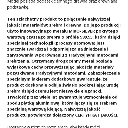
Model posiada dodatek ciemnego drewna oraz drewnianą
podstawkę.
Ten szlachetny produkt to połączenie najwyższej
jakości materiałów: srebra i drewna. Do jego produkcji
użyto innowacyjnego metalu MIRO-SILVER pokrytego
warstwą czystego srebra o próbie 999.95, która dzięki
specjalnej technologii (procesy atomowe) jest
znacznie twardsza i odporniejsza na śniedzenie i
zarysowania w porównaniu z tradycyjnymi metodami
srebrzenia. Otrzymany drogocenny metal posiada
wyjątkowe cechy przewyższając jakością materiały
pozyskiwane tradycyjnymi metodami. Zabezpieczenie
specjalnym lakierem dodatkowo gwarantuje, że
produkt doskonale odbija światło podkreślając urodę
srebra dzięki czemu jest niezwykle elegancki.
Trwałość przez wiele lat gwarantuje wzmocnienie od
spodu płytką aluminiową, która łączy się ze srebrem
specjalną warstwą klejącą. Najwyższą jakość
produktu potwierdza dołączony CERTYFIKAT JAKOŚCI.
Dostępny w różnych rozmiarach, aby każdy mógł